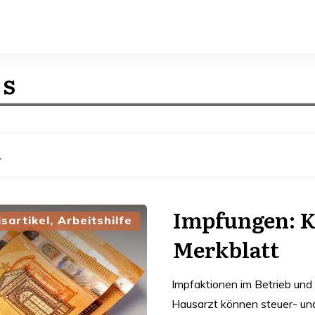
is
Imp­fun­gen: 
isartikel, Arbeitshilfe
Merk­blatt
Impfaktionen im Betrieb und
Hausarzt können steuer- und