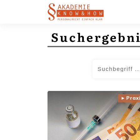
Suchergebn
▸ Prax