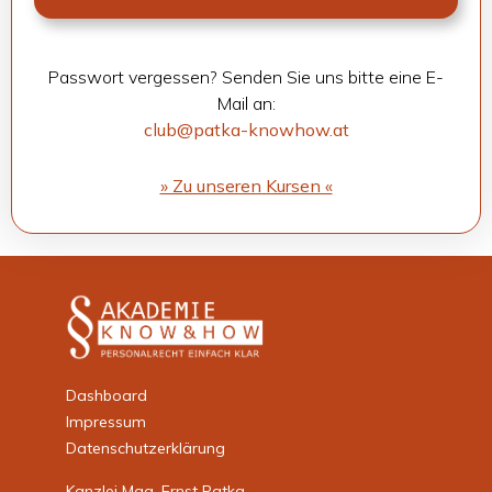
Pass­wort ver­ges­sen? Sen­den Sie uns bitte eine E-
Mail an:
club@patka-knowhow.at
» Zu unse­ren Kur­sen «
Dashboard
Impressum
Datenschutzerklärung
Kanzlei Mag. Ernst Patka