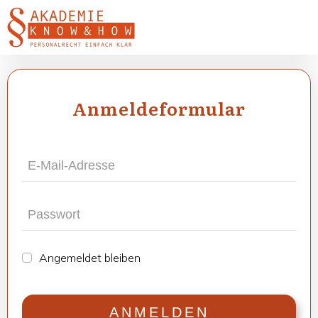
Anmel­de­for­mu­lar
Ange­mel­det blei­ben
ANMEL­DEN