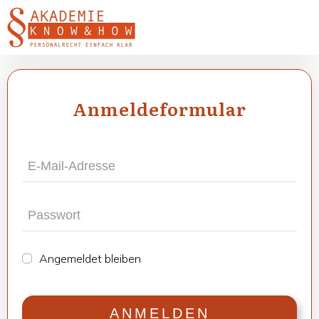
Anmel­de­for­mu­lar
Ange­mel­det blei­ben
ANMEL­DEN