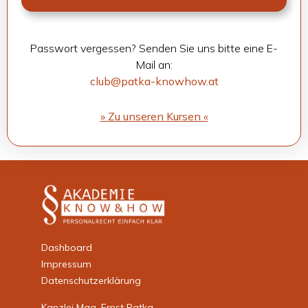
Pass­wort ver­ges­sen? Sen­den Sie uns bitte eine E-
Mail an:
club@patka-knowhow.at
» Zu unse­ren Kur­sen «
Dashboard
Impressum
Datenschutzerklärung
Kanzlei Mag. Ernst Patka