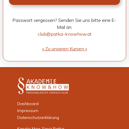
Pass­wort ver­ges­sen? Sen­den Sie uns bitte eine E-
Mail an:
club@patka-knowhow.at
» Zu unse­ren Kur­sen «
Dashboard
Impressum
Datenschutzerklärung
Kanzlei Mag. Ernst Patka