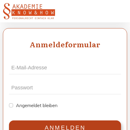
Anmel­de­for­mu­lar
Ange­mel­det blei­ben
ANMEL­DEN