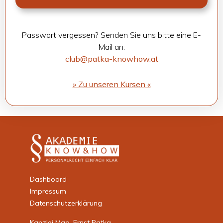
Pass­wort ver­ges­sen? Sen­den Sie uns bitte eine E-
Mail an:
club@patka-knowhow.at
» Zu unse­ren Kur­sen «
Dashboard
Impressum
Datenschutzerklärung
Kanzlei Mag. Ernst Patka