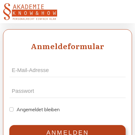
Anmel­de­for­mu­lar
Ange­mel­det blei­ben
ANMEL­DEN