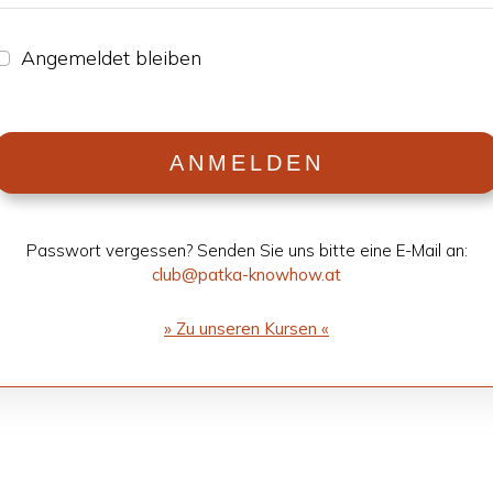
Ange­mel­det blei­ben
ANMEL­DEN
Pass­wort ver­ges­sen? Sen­den Sie uns bitte eine E-Mail an:
club@patka-knowhow.at
» Zu unse­ren Kur­sen «