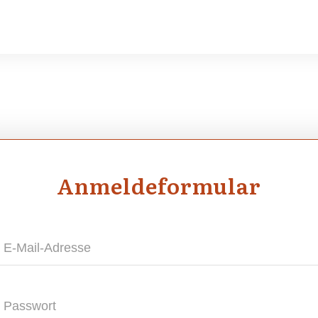
Anmel­de­for­mu­lar