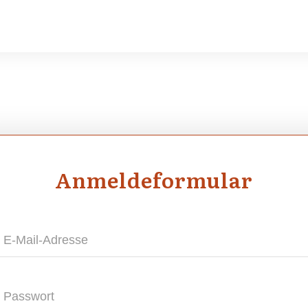
Anmel­de­for­mu­lar