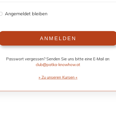
Ange­mel­det blei­ben
ANMEL­DEN
Pass­wort ver­ges­sen? Sen­den Sie uns bitte eine E-Mail an:
club@patka-knowhow.at
» Zu unse­ren Kur­sen «