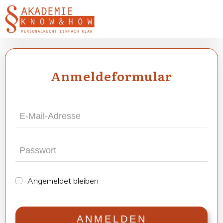
Anmel­de­for­mu­lar
Ange­mel­det blei­ben
ANMEL­DEN