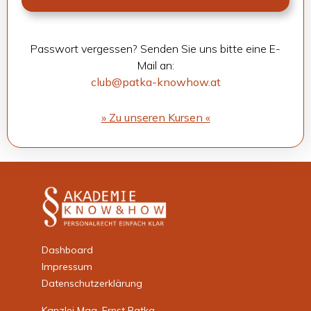
Pass­wort ver­ges­sen? Sen­den Sie uns bitte eine E-
Mail an:
club@patka-knowhow.at
» Zu unse­ren Kur­sen «
Dashboard
Impressum
Datenschutzerklärung
Kanzlei Mag. Ernst Patka