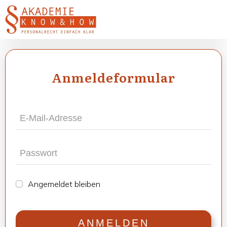
Anmel­de­for­mu­lar
Ange­mel­det blei­ben
ANMEL­DEN