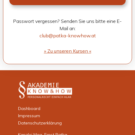
Pass­wort ver­ges­sen? Sen­den Sie uns bitte eine E-
Mail an:
club@patka-knowhow.at
» Zu unse­ren Kur­sen «
Dashboard
Impressum
Datenschutzerklärung
Kanzlei Mag. Ernst Patka