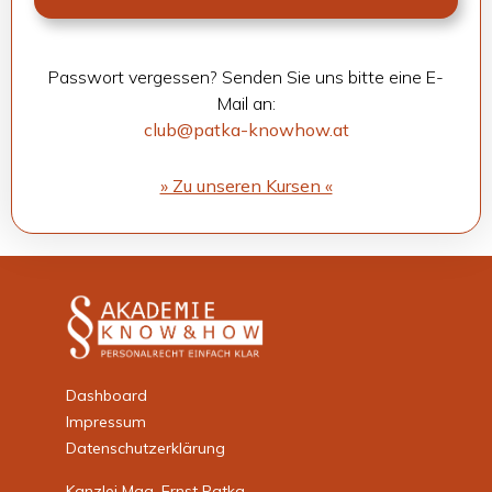
Pass­wort ver­ges­sen? Sen­den Sie uns bitte eine E-
Mail an:
club@patka-knowhow.at
» Zu unse­ren Kur­sen «
Dashboard
Impressum
Datenschutzerklärung
Kanzlei Mag. Ernst Patka