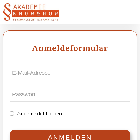
Anmel­de­for­mu­lar
Ange­mel­det blei­ben
ANMEL­DEN