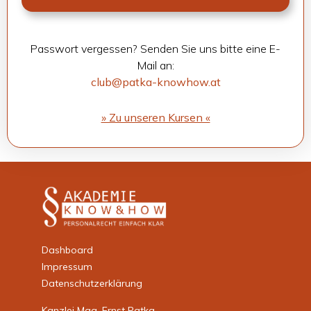
Pass­wort ver­ges­sen? Sen­den Sie uns bitte eine E-
Mail an:
club@patka-knowhow.at
» Zu unse­ren Kur­sen «
Dashboard
Impressum
Datenschutzerklärung
Kanzlei Mag. Ernst Patka