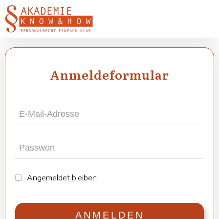
Anmel­de­for­mu­lar
Ange­mel­det blei­ben
ANMEL­DEN