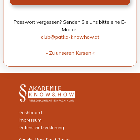
Pass­wort ver­ges­sen? Sen­den Sie uns bitte eine E-
Mail an:
club@patka-knowhow.at
» Zu unse­ren Kur­sen «
Dashboard
Impressum
Datenschutzerklärung
Kanzlei Mag. Ernst Patka