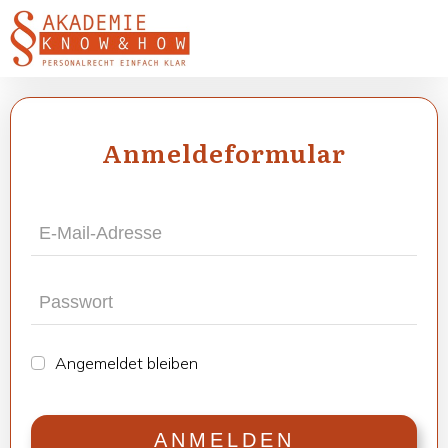
Anmel­de­for­mu­lar
Ange­mel­det blei­ben
ANMEL­DEN