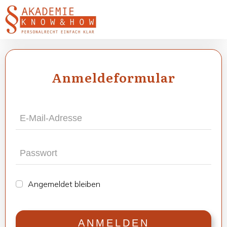
Anmel­de­for­mu­lar
Ange­mel­det blei­ben
ANMEL­DEN