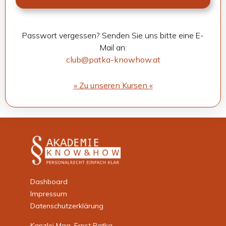
Pass­wort ver­ges­sen? Sen­den Sie uns bitte eine E-
Mail an:
club@patka-knowhow.at
» Zu unse­ren Kur­sen «
Dashboard
Impressum
Datenschutzerklärung
Kanzlei Mag. Ernst Patka