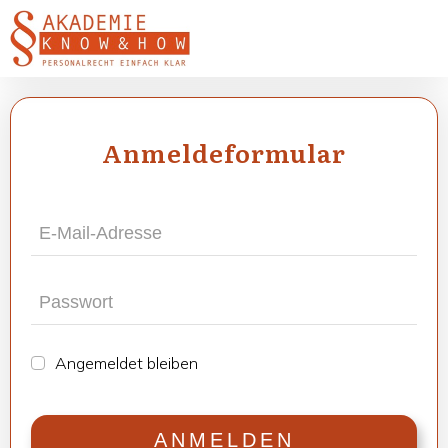
Anmel­de­for­mu­lar
Ange­mel­det blei­ben
ANMEL­DEN