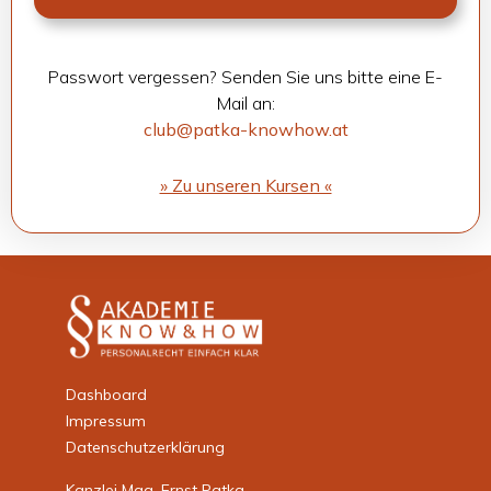
Pass­wort ver­ges­sen? Sen­den Sie uns bitte eine E-
Mail an:
club@patka-knowhow.at
» Zu unse­ren Kur­sen «
Dashboard
Impressum
Datenschutzerklärung
Kanzlei Mag. Ernst Patka