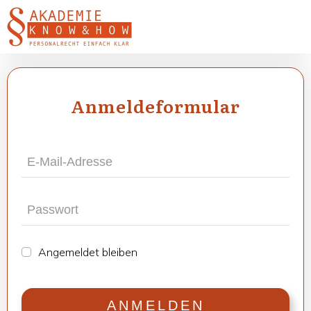
Anmel­de­for­mu­lar
Ange­mel­det blei­ben
ANMEL­DEN