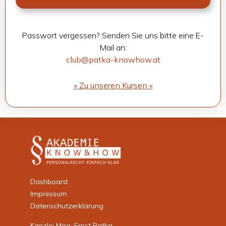
Pass­wort ver­ges­sen? Sen­den Sie uns bitte eine E-
Mail an:
club@patka-knowhow.at
» Zu unse­ren Kur­sen «
Dashboard
Impressum
Datenschutzerklärung
Kanzlei Mag. Ernst Patka