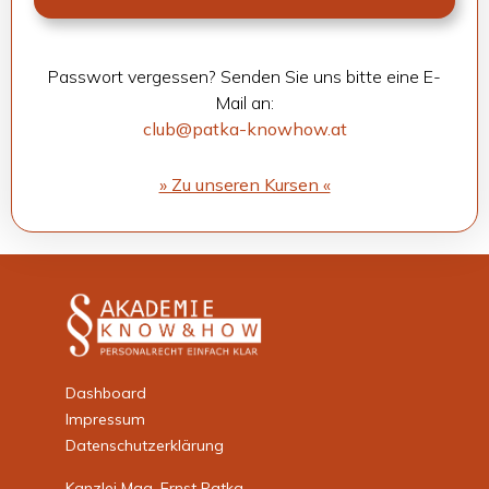
Pass­wort ver­ges­sen? Sen­den Sie uns bitte eine E-
Mail an:
club@patka-knowhow.at
» Zu unse­ren Kur­sen «
Dashboard
Impressum
Datenschutzerklärung
Kanzlei Mag. Ernst Patka