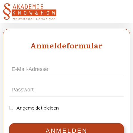
Anmel­de­for­mu­lar
Ange­mel­det blei­ben
ANMEL­DEN