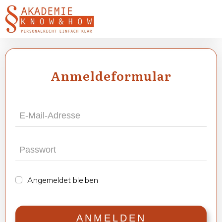
Anmel­de­for­mu­lar
Ange­mel­det blei­ben
ANMEL­DEN