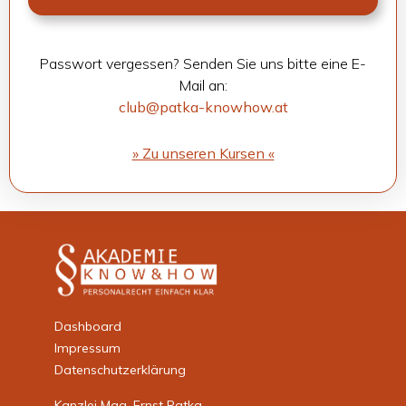
Pass­wort ver­ges­sen? Sen­den Sie uns bitte eine E-
Mail an:
club@patka-knowhow.at
» Zu unse­ren Kur­sen «
Dashboard
Impressum
Datenschutzerklärung
Kanzlei Mag. Ernst Patka