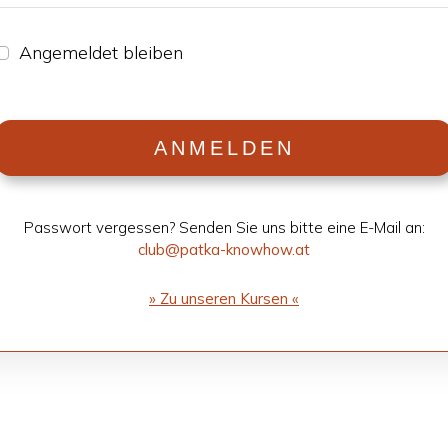
Ange­mel­det blei­ben
ANMEL­DEN
Pass­wort ver­ges­sen? Sen­den Sie uns bitte eine E-Mail an:
club@patka-knowhow.at
» Zu unse­ren Kur­sen «