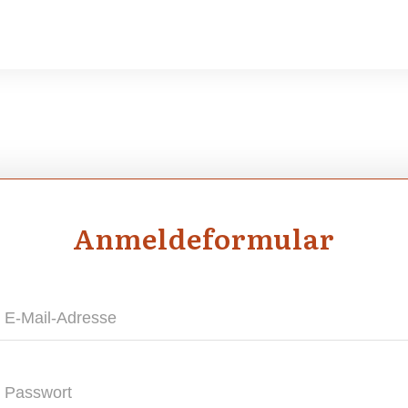
Anmel­de­for­mu­lar