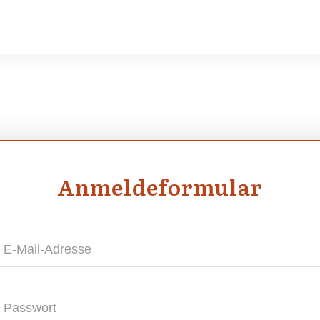
Anmel­de­for­mu­lar