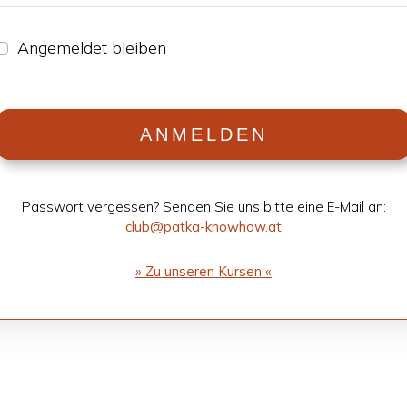
Ange­mel­det blei­ben
ANMEL­DEN
Pass­wort ver­ges­sen? Sen­den Sie uns bitte eine E-Mail an:
club@patka-knowhow.at
» Zu unse­ren Kur­sen «