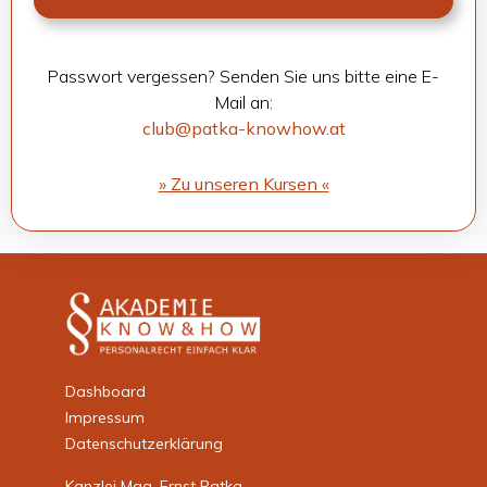
Pass­wort ver­ges­sen? Sen­den Sie uns bitte eine E-
Mail an:
club@patka-knowhow.at
» Zu unse­ren Kur­sen «
Dashboard
Impressum
Datenschutzerklärung
Kanzlei Mag. Ernst Patka