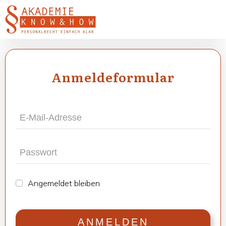
Anmel­de­for­mu­lar
Ange­mel­det blei­ben
ANMEL­DEN