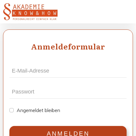
Anmel­de­for­mu­lar
Ange­mel­det blei­ben
ANMEL­DEN