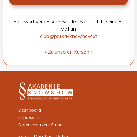
Pass­wort ver­ges­sen? Sen­den Sie uns bitte eine E-
Mail an:
club@patka-knowhow.at
» Zu unse­ren Kur­sen «
Dashboard
Impressum
Datenschutzerklärung
Kanzlei Mag. Ernst Patka