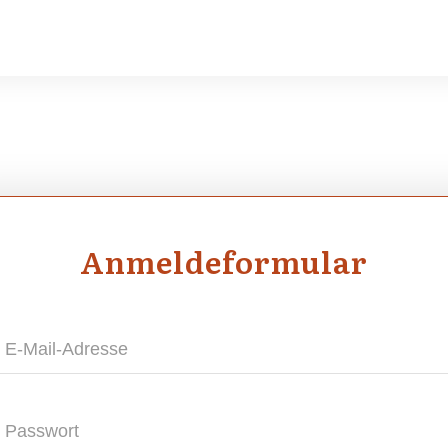
Anmel­de­for­mu­lar