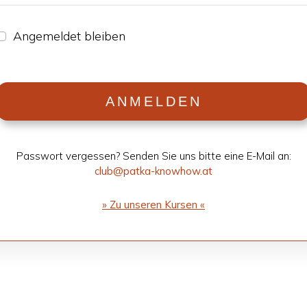
Ange­mel­det blei­ben
ANMEL­DEN
Pass­wort ver­ges­sen? Sen­den Sie uns bitte eine E-Mail an:
club@patka-knowhow.at
» Zu unse­ren Kur­sen «