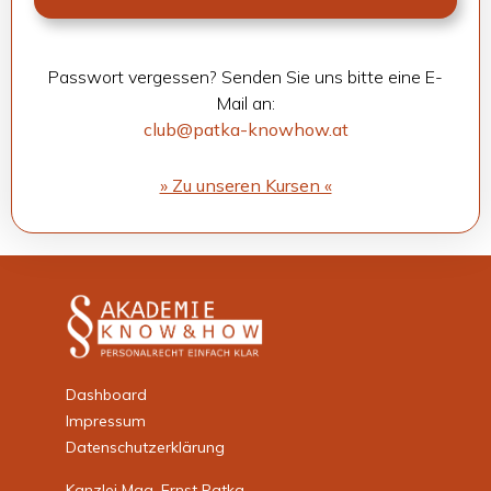
Pass­wort ver­ges­sen? Sen­den Sie uns bitte eine E-
Mail an:
club@patka-knowhow.at
» Zu unse­ren Kur­sen «
Dashboard
Impressum
Datenschutzerklärung
Kanzlei Mag. Ernst Patka