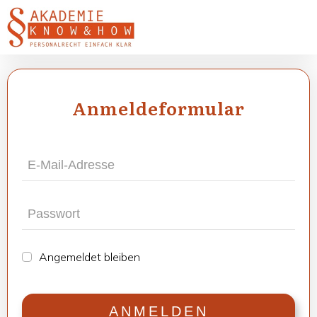
Anmel­de­for­mu­lar
Ange­mel­det blei­ben
ANMEL­DEN