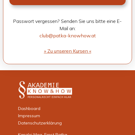
Pass­wort ver­ges­sen? Sen­den Sie uns bitte eine E-
Mail an:
club@patka-knowhow.at
» Zu unse­ren Kur­sen «
Dashboard
Impressum
Datenschutzerklärung
Kanzlei Mag. Ernst Patka