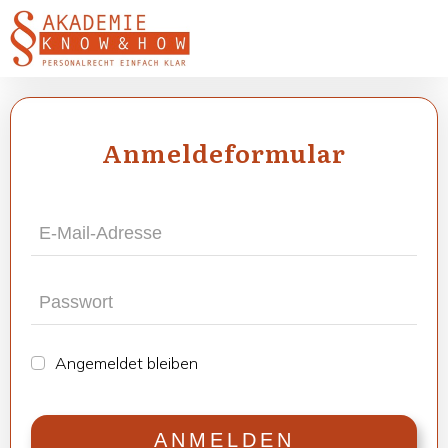
Anmel­de­for­mu­lar
Ange­mel­det blei­ben
ANMEL­DEN