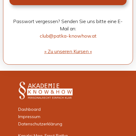
Pass­wort ver­ges­sen? Sen­den Sie uns bitte eine E-
Mail an:
club@patka-knowhow.at
» Zu unse­ren Kur­sen «
Dashboard
Impressum
Datenschutzerklärung
Kanzlei Mag. Ernst Patka