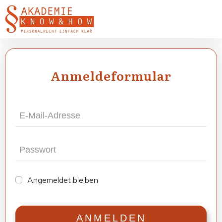
Anmel­de­for­mu­lar
Ange­mel­det blei­ben
ANMEL­DEN