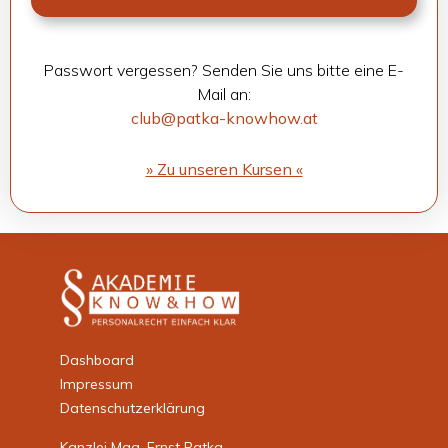
Pass­wort ver­ges­sen? Sen­den Sie uns bitte eine E-
Mail an:
club@patka-knowhow.at
» Zu unse­ren Kur­sen «
Dashboard
Impressum
Datenschutzerklärung
Kanzlei Mag. Ernst Patka