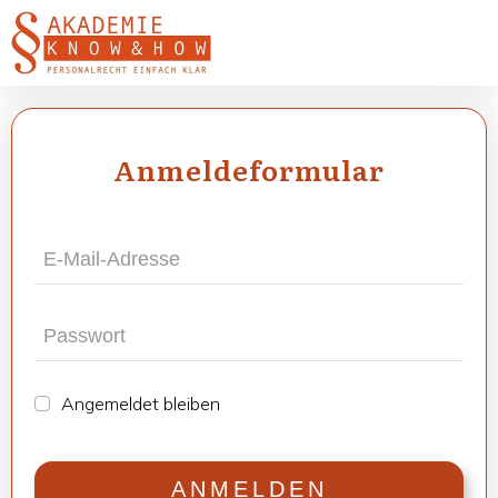
Anmel­de­for­mu­lar
Ange­mel­det blei­ben
ANMEL­DEN