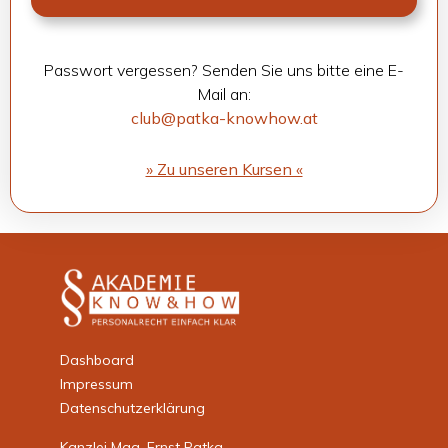
Pass­wort ver­ges­sen? Sen­den Sie uns bitte eine E-
Mail an:
club@patka-knowhow.at
» Zu unse­ren Kur­sen «
Dashboard
Impressum
Datenschutzerklärung
Kanzlei Mag. Ernst Patka