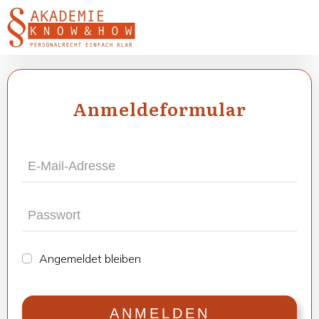
Anmel­de­for­mu­lar
Ange­mel­det blei­ben
ANMEL­DEN