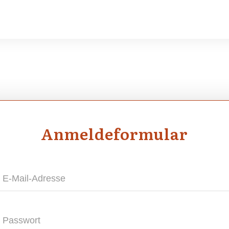
Anmel­de­for­mu­lar